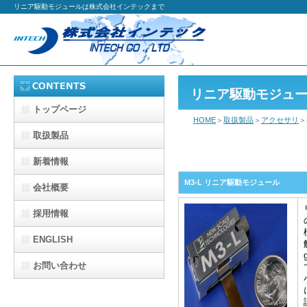
リニア駆動モジュールは株式会社インテックまで
リニア駆動モジュ
トップページ
HOME
＞
取扱製品
＞
アクセサリ
＞
取扱製品
新着情報
M3-L リニア駆動モジュール
会社概要
採用情報
ENGLISH
お問い合わせ