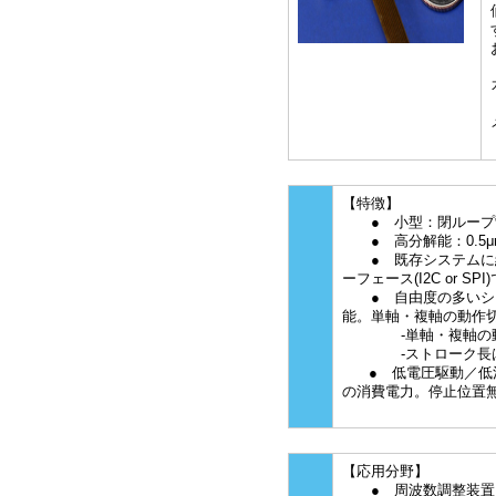
【特徴】
● 小型：閉ループ制御回
● 高分解能：0.5μm の
● 既存システムに組
ーフェース(I2C or SP
● 自由度の多いシス
能。単軸・複軸の動作
-単軸・複軸の動
-ストローク長は2
● 低電圧駆動／低消費電
の消費電力。停止位置
【応用分野】
● 周波数調整装置