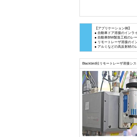
【アプリケーション例】
● 自動車ドア溶接のインラ
● 自動車BIW製造工程の
● リモートレーザ溶接のイ
● アルミなどの高反射材の
Blackbird社リモートレーザ溶接