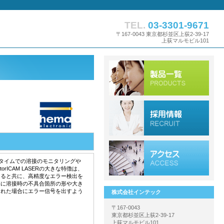
TEL.
03-3301-9671
〒167-0043 東京都杉並区上荻2-39-17
上荻マルモビル101
リアルタイムでの溶接のモニタリングや
ICAM LASERの大きな特徴は、
えると共に、高精度なエラー検出を
基に溶接時の不具合箇所の形や大き
された場合にエラー信号を出すよう
株式会社インテック
〒167-0043
東京都杉並区上荻2-39-17
上荻マルモビル101