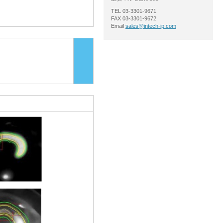
TEL 03-3301-9671
FAX 03-3301-9672
Email
sales@intech-jp.com