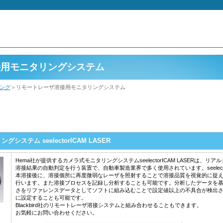
接用モニタリングシステム
ング
＞リモートレーザ溶接用モニタリングシステム
ステム seelectorICAM LASER
Hema社が提供するカメラ式モニタリングシステムseelectorICAM LASERは、
溶接結果の自動判定を行う装置で、自動車製造業界で多く使用されています。seelector
本溶接後に、溶接個所に再度微弱なレーザを照射することで溶接品質を視覚的に捉
行います。また溶接プロセスを記録し分析することも可能です。分析したデータを
さをリファレンスデータとしてソフトに組み込むことで設定値以上の不具合が検出
に設定することも可能です。
Blackbird社のリモートレーザ溶接システムと組み合わせることもできます。
お気軽にお問い合わせください。