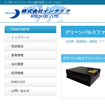
ナノ秒ファイバーレーザーは株式会社インテックまで
グリーンパルスフ
トップページ
HOME
＞
取扱製品
＞
発振器
＞グリ
PULSED LASER
取扱製品
新着情報
グリーンパルスファイバーレ
会社概要
採用情報
ENGLISH
お問い合わせ