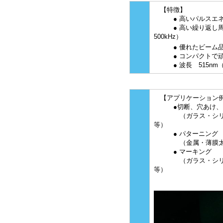
【特徴】
● 高いパルスエネルギ
● 高い繰り返し周波
500kHz）
● 優れたビーム品
● コンパクトで
● 波長 515nm（G
【アプリケーシ
●切断、穴あけ、ス
（ガラス・シリコ
等）
● パターニング
（金属・薄膜太陽
● マーキング
（ガラス・シリコ
等）
＿＿＿＿＿