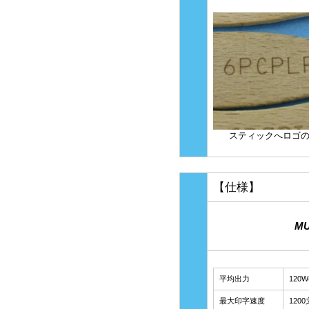
スティックへロゴ
【仕様】
MU
平均出力
120W
最大印字速度
1200