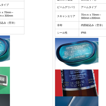
ムタイプ
ビームデリバリ
アームタイプ
 x 70mm～
70ｍｍ x 70mm～
m x 300mm
スキャンエリア
300mm x300mm
組込み（空冷）
冷却
内部組込み（空冷）
シール性
IP66