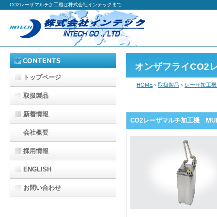
CO2レーザマルチ加工機は株式会社インテックまで
オンザフライCO2
トップページ
HOME
＞
取扱製品
＞
レーザ加工
取扱製品
新着情報
CO2レーザマルチ加工機 MUL
会社概要
採用情報
ENGLISH
お問い合わせ