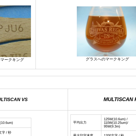
グラスへのマークキング
のマークキング
MULTISCAN 
LTISCAN VS
125W(10.6um) /
平均出力
(10.6um)
110W(10.25um)/
95W(9.3m)
文字 / 秒
最大印字速度
1200文字 / 秒