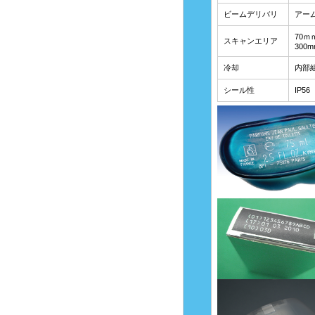
ビームデリバリ
アー
70ｍｍ
スキャンエリア
300m
冷却
内部
シール性
IP56