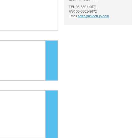
TEL 03-3301-9671
FAX 03-3301-9672
Email
sales@intech-jp.com