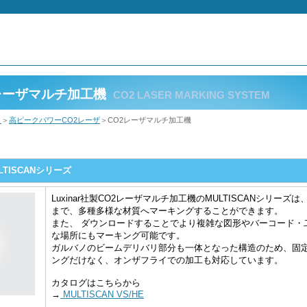
レーザマルチ加工機
CO2 LASER MARKING SYSTEM
機
＞
高ピークパワーCO2レーザ
＞CO2レーザマルチ加工機
TISCANシリーズ
Luxinar社製CO2レーザマルチ加工機のMULTISCANシリー
まで、多種多様な材質へマーキングすることができます。
また、 ダウンロードすることでより複雑な図形やバーコード・
な場所にもマーキング可能です。
ガルバノのビームデリバリ部分も一体となった構造のため、固
ングだけなく、オンザフライでの加工も対応しています。
カタログはこちらから
→
MULTISCAN VS/HE