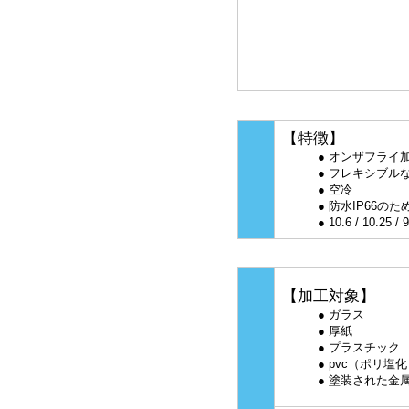
【特徴】
● オンザフライ加
● フレキシブルな
● 空冷
● 防水IP66のため洗
● 10.6 / 10.25 
【加工対象】
● ガラス
● 厚紙
● プラスチック
● pvc（ポリ塩化
● 塗装された金属