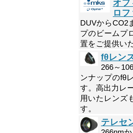
オフ
ロフ
DUVからCO
プのビームプ
置をご提供い
fθレン
266～1
ンナップのfθ
す。高出力レ
用いたレンズ
す。
テレセ
266nm