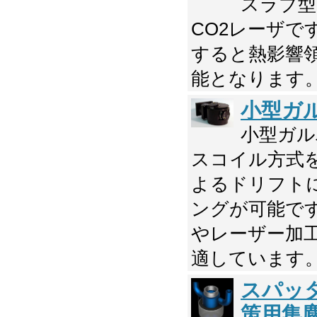
スラブ型
CO2レーザで
すると熱影響
能となります
小型ガ
小型ガル
スコイル方式
よるドリフト
ングが可能で
やレーザー加
適しています
スパッ
策用集