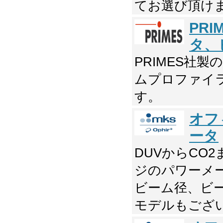
てお選び頂け
PR
タ、
PRIMES社
ムプロファイ
す。
オフ
ータ
DUVからCO
ジのパワーメ
ビーム径、ビ
モデルもござ