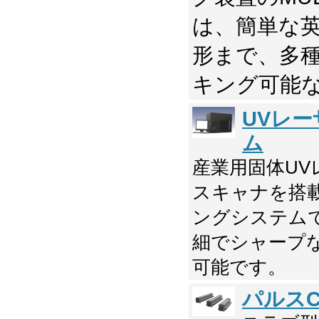
は、簡単な
形まで、多
キング可能
UVレ
ム
産業用固体U
スキャナを搭
ングシステム
細でシャープ
可能です。
パルスC